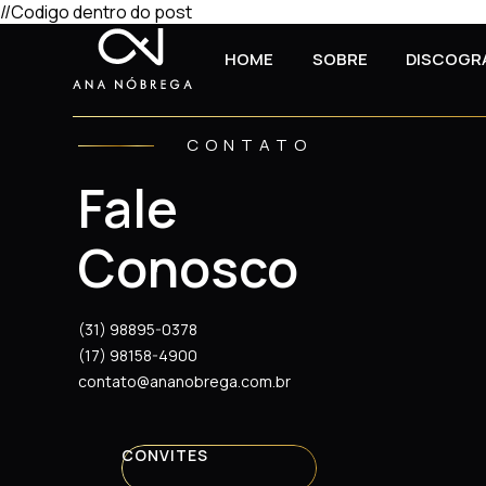
//Codigo dentro do post
HOME
SOBRE
DISCOGR
CONTATO
Fale
Conosco
(31) 98895-0378
(17) 98158-4900
contato@ananobrega.com.br
CONVITES