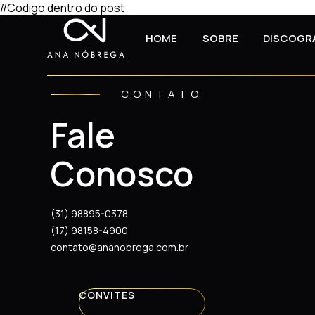
//Codigo dentro do post
HOME
SOBRE
DISCOGR
CONTATO
Fale
Conosco
(31) 98895-0378
(17) 98158-4900
contato@ananobrega.com.br
CONVITES