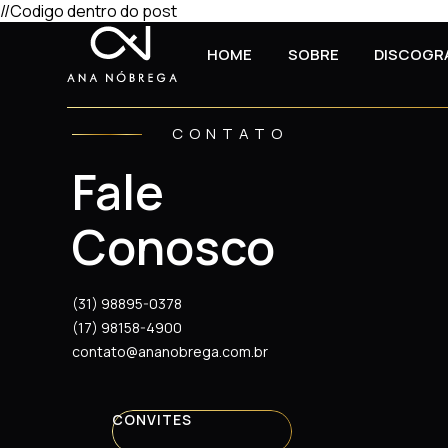
//Codigo dentro do post
HOME
SOBRE
DISCOGR
CONTATO
Fale
Conosco
(31) 98895-0378
(17) 98158-4900
contato@ananobrega.com.br
CONVITES