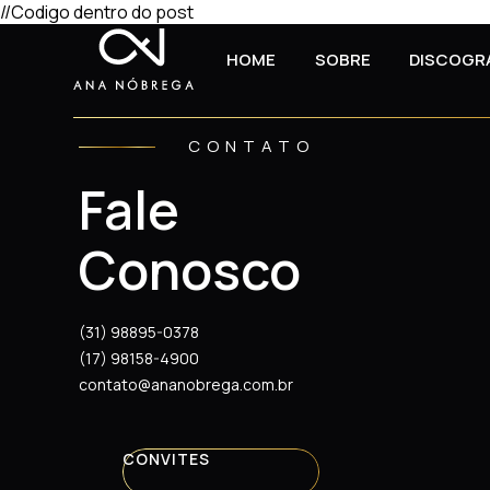
//Codigo dentro do post
HOME
SOBRE
DISCOGR
CONTATO
Fale
Conosco
(31) 98895-0378
(17) 98158-4900
contato@ananobrega.com.br
CONVITES