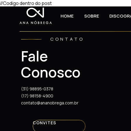
//Codigo dentro do post
HOME
SOBRE
DISCOGR
CONTATO
Fale
Conosco
(31) 98895-0378
(17) 98158-4900
contato@ananobrega.com.br
CONVITES