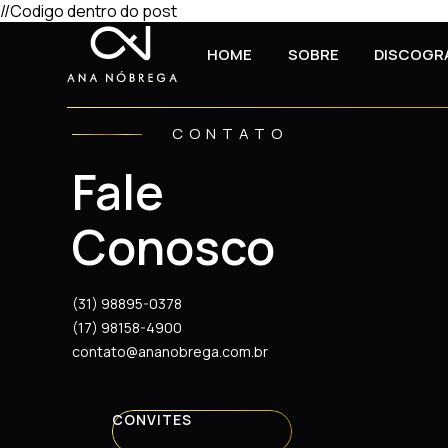
//Codigo dentro do post
HOME
SOBRE
DISCOGR
CONTATO
Fale
Conosco
(31) 98895-0378
(17) 98158-4900
contato@ananobrega.com.br
CONVITES