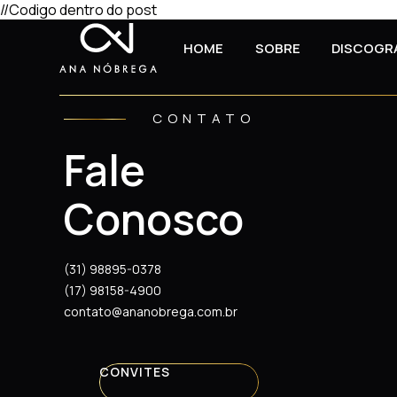
//Codigo dentro do post
HOME
SOBRE
DISCOGR
CONTATO
Fale
Conosco
(31) 98895-0378
(17) 98158-4900
contato@ananobrega.com.br
CONVITES