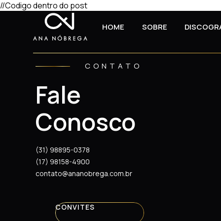
//Codigo dentro do post
HOME
SOBRE
DISCOGR
CONTATO
Fale
Conosco
(31) 98895-0378
(17) 98158-4900
contato@ananobrega.com.br
CONVITES