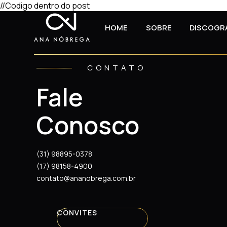
//Codigo dentro do post
HOME
SOBRE
DISCOGR
CONTATO
Fale
Conosco
(31) 98895-0378
(17) 98158-4900
contato@ananobrega.com.br
CONVITES