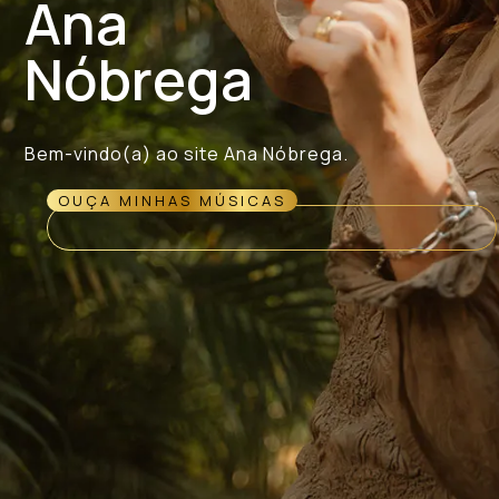
Ana
Nóbrega
Bem-vindo(a) ao site Ana Nóbrega.
OUÇA MINHAS MÚSICAS